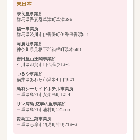
東日本
奈良屋事業所
群馬県吾妻郡草津町草津396
福一事業所
群馬県渋川市伊香保町伊香保香湯5-4
河鹿荘事業所
神奈川県足柄下郡箱根町湯本688
吉田屋山王閣事業所
石川県加賀市山代温泉13−1
つるや事業所
福井県あわら市温泉4丁目601
鳥羽シーサイドホテル事業所
三重県鳥羽市安楽島町1084
サン浦島 悠季の里事業所
三重県鳥羽市浦村町1215-5
賢島宝生苑事業所
三重県志摩市阿児町神明718−3