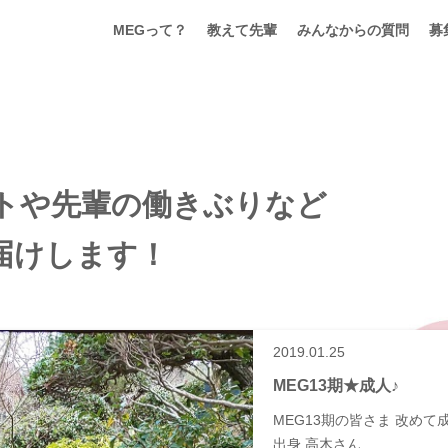
MEGって？
教えて先輩
みんなからの質問
募
ートや先輩の働きぶりなど
届けします！
2019.01.25
MEG13期★成人♪
MEG13期の皆さま 改め
出身 高木さん…