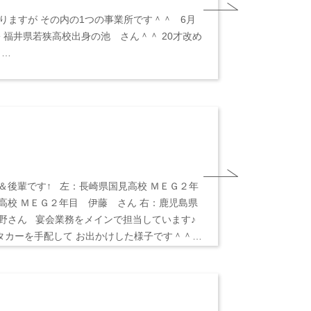
ありますが その内の1つの事業所です＾＾ 6月
 福井県若狭高校出身の池 さん＾＾ 20才改め
 …
＆後輩です↑ 左：長崎県国見高校 ＭＥＧ２年
高校 ＭＥＧ２年目 伊藤 さん 右：鹿児島県
野さん 宴会業務をメインで担当しています♪
タカーを手配して お出かけした様子です＾＾…