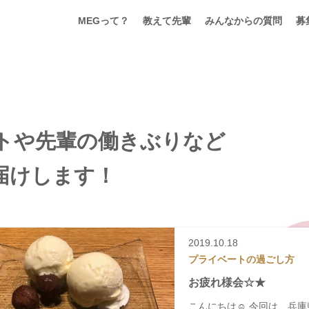
MEGって？
教えて先輩
みんなからの質問
募
ートや先輩の働きぶりなど
届けします！
2019.10.18
プライベートの過ごし方
お疲れ様会☆★
こんにちは☺ 今回は、兵