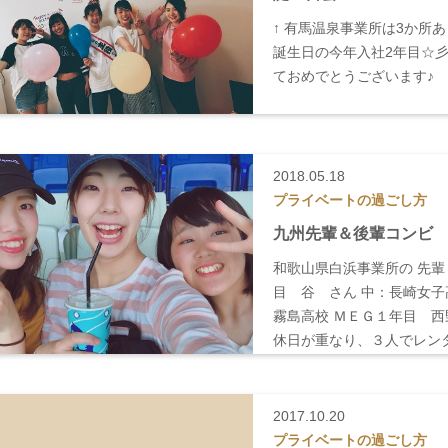
↑ 有馬温泉事業所は3か所
誕生日の今年入社2年目☆彡
ておめでとうございます♪
2018.05.18
プライベートの過ごし方
九州先輩＆後輩コンビ
和歌山県白浜事業所の 先輩
目 谷 さん 中：長崎女子
霧島高校 ＭＥＧ１年目 西
休日が重なり、３人でレン
2017.10.20
プライベートの過ごし方