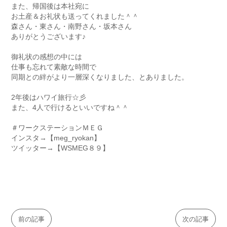
また、帰国後は本社宛に
お土産＆お礼状も送ってくれました＾＾
森さん・東さん・南野さん・坂本さん
ありがとうございます♪
御礼状の感想の中には
仕事も忘れて素敵な時間で
同期との絆がより一層深くなりました、とありました。
2年後はハワイ旅行☆彡
また、4人で行けるといいですね＾＾
＃ワークステーションＭＥＧ
インスタ→【meg_ryokan】
ツイッター→【WSMEG８９】
前の記事
次の記事